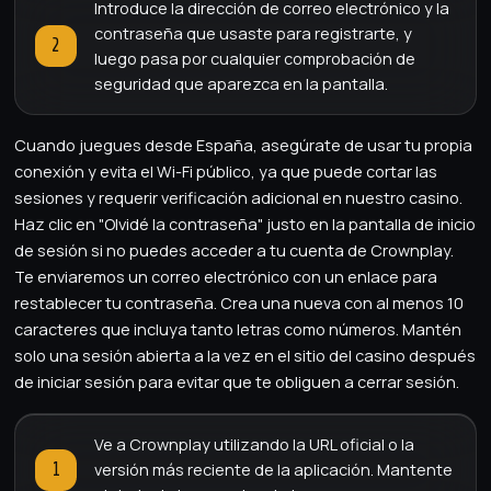
Introduce la dirección de correo electrónico y la
contraseña que usaste para registrarte, y
luego pasa por cualquier comprobación de
seguridad que aparezca en la pantalla.
Cuando juegues desde España, asegúrate de usar tu propia
conexión y evita el Wi-Fi público, ya que puede cortar las
sesiones y requerir verificación adicional en nuestro casino.
Haz clic en "Olvidé la contraseña" justo en la pantalla de inicio
de sesión si no puedes acceder a tu cuenta de Crownplay.
Te enviaremos un correo electrónico con un enlace para
restablecer tu contraseña. Crea una nueva con al menos 10
caracteres que incluya tanto letras como números. Mantén
solo una sesión abierta a la vez en el sitio del casino después
de iniciar sesión para evitar que te obliguen a cerrar sesión.
Ve a Crownplay utilizando la URL oficial o la
versión más reciente de la aplicación. Mantente