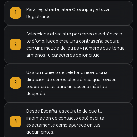
Para registrarte, abre Crownplay y toca
Registrarse.
Selecciona el registro por correo electrónico o
teléfono, luego crea una contraseña segura
con una mezcla de letras y números que tenga
al menos 10 caracteres de longitud.
Usa un número de teléfono móvil o una
dirección de correo electrónico que revises
todos los días para un acceso más fácil
después.
Desde España, asegúrate de que tu
información de contacto esté escrita
exactamente como aparece en tus
documentos.