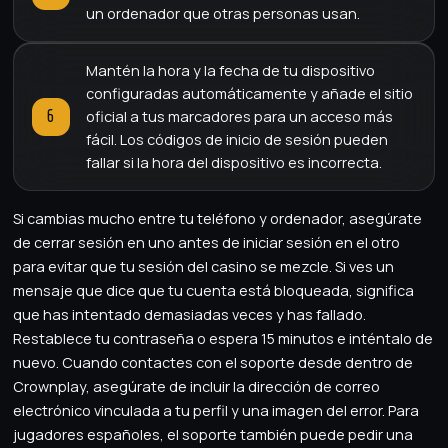
un ordenador que otras personas usan.
Mantén la hora y la fecha de tu dispositivo
configuradas automáticamente y añade el sitio
oficial a tus marcadores para un acceso más
fácil. Los códigos de inicio de sesión pueden
fallar si la hora del dispositivo es incorrecta.
Si cambias mucho entre tu teléfono y ordenador, asegúrate
de cerrar sesión en uno antes de iniciar sesión en el otro
para evitar que tu sesión del casino se mezcle. Si ves un
mensaje que dice que tu cuenta está bloqueada, significa
que has intentado demasiadas veces y has fallado.
Restablece tu contraseña o espera 15 minutos e inténtalo de
nuevo. Cuando contactes con el soporte desde dentro de
Crownplay, asegúrate de incluir la dirección de correo
electrónico vinculada a tu perfil y una imagen del error. Para
jugadores españoles, el soporte también puede pedir una