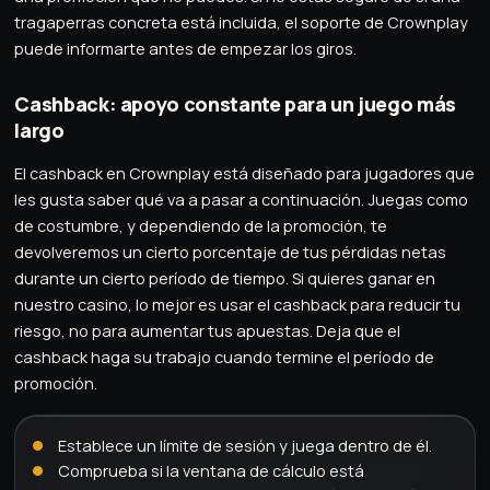
tragaperras concreta está incluida, el soporte de Crownplay
puede informarte antes de empezar los giros.
Cashback: apoyo constante para un juego más
largo
El cashback en Crownplay está diseñado para jugadores que
les gusta saber qué va a pasar a continuación. Juegas como
de costumbre, y dependiendo de la promoción, te
devolveremos un cierto porcentaje de tus pérdidas netas
durante un cierto período de tiempo. Si quieres ganar en
nuestro casino, lo mejor es usar el cashback para reducir tu
riesgo, no para aumentar tus apuestas. Deja que el
cashback haga su trabajo cuando termine el período de
promoción.
Establece un límite de sesión y juega dentro de él.
Comprueba si la ventana de cálculo está