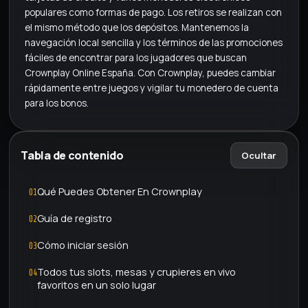
populares como formas de pago. Los retiros se realizan con
el mismo método que los depósitos. Mantenemos la
navegación local sencilla y los términos de las promociones
fáciles de encontrar para los jugadores que buscan
Crownplay Online España. Con Crownplay, puedes cambiar
rápidamente entre juegos y vigilar tu monedero de cuenta
para los bonos.
Tabla de contenido
Ocultar
Qué Puedes Obtener En Crownplay
01
Guía de registro
02
Cómo iniciar sesión
03
Todos tus slots, mesas y crupieres en vivo
04
favoritos en un solo lugar